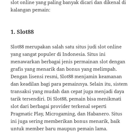
slot online yang paling banyak dicari dan dikenal di
kalangan pemain:
1.
Slot88
Slot88 merupakan salah satu situs judi slot online
yang sangat populer di Indonesia. Situs ini
menawarkan berbagai jenis permainan slot dengan
grafis yang menarik dan bonus yang melimpah.
Dengan lisensi resmi, Slot88 menjamin keamanan
dan keadilan bagi para pemainnya. Selain itu, sistem
transaksi yang mudah dan cepat juga menjadi daya
tarik tersendiri. Di Slot88, pemain bisa menikmati
slot dari berbagai provider terkenal seperti
Pragmatic Play, Microgaming, dan Habanero. Situs
ini juga sering memberikan bonus menarik, baik
untuk member baru maupun pemain lama.