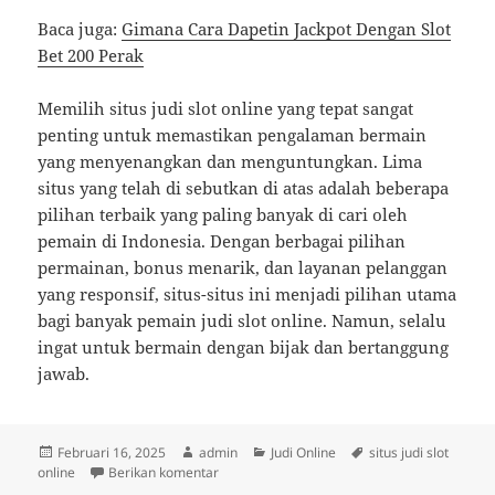
Baca juga:
Gimana Cara Dapetin Jackpot Dengan Slot
Bet 200 Perak
Memilih situs judi slot online yang tepat sangat
penting untuk memastikan pengalaman bermain
yang menyenangkan dan menguntungkan. Lima
situs yang telah di sebutkan di atas adalah beberapa
pilihan terbaik yang paling banyak di cari oleh
pemain di Indonesia. Dengan berbagai pilihan
permainan, bonus menarik, dan layanan pelanggan
yang responsif, situs-situs ini menjadi pilihan utama
bagi banyak pemain judi slot online. Namun, selalu
ingat untuk bermain dengan bijak dan bertanggung
jawab.
Diposkan
Penulis
Kategori
Tag
Februari 16, 2025
admin
Judi Online
situs judi slot
pada
untuk 5 Situs Judi Slot Online yang Paling Ba
online
Berikan komentar