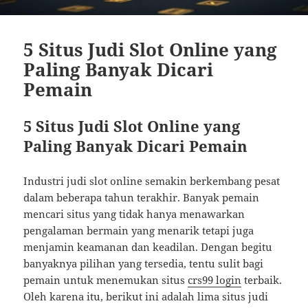
5 Situs Judi Slot Online yang
Paling Banyak Dicari
Pemain
5 Situs Judi Slot Online yang
Paling Banyak Dicari Pemain
Industri judi slot online semakin berkembang pesat
dalam beberapa tahun terakhir. Banyak pemain
mencari situs yang tidak hanya menawarkan
pengalaman bermain yang menarik tetapi juga
menjamin keamanan dan keadilan. Dengan begitu
banyaknya pilihan yang tersedia, tentu sulit bagi
pemain untuk menemukan situs
crs99 login
terbaik.
Oleh karena itu, berikut ini adalah lima situs judi