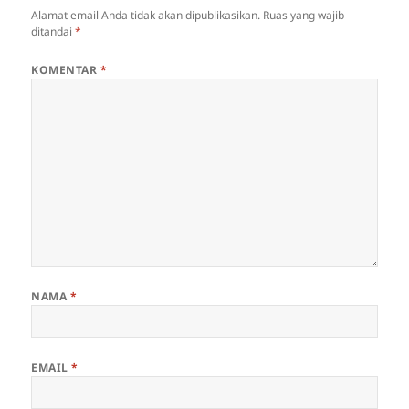
Alamat email Anda tidak akan dipublikasikan.
Ruas yang wajib
ditandai
*
KOMENTAR
*
NAMA
*
EMAIL
*