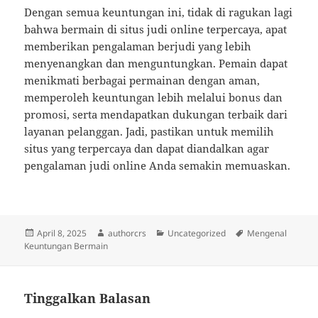
Dengan semua keuntungan ini, tidak di ragukan lagi
bahwa bermain di situs judi online terpercaya, apat
memberikan pengalaman berjudi yang lebih
menyenangkan dan menguntungkan. Pemain dapat
menikmati berbagai permainan dengan aman,
memperoleh keuntungan lebih melalui bonus dan
promosi, serta mendapatkan dukungan terbaik dari
layanan pelanggan. Jadi, pastikan untuk memilih
situs yang terpercaya dan dapat diandalkan agar
pengalaman judi online Anda semakin memuaskan.
Diposkan
Penulis
Kategori
Tag
April 8, 2025
authorcrs
Uncategorized
Mengenal
pada
Keuntungan Bermain
Tinggalkan Balasan