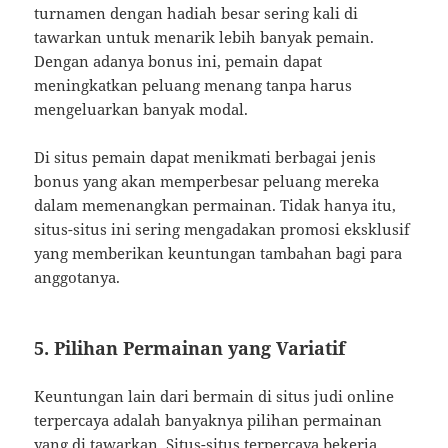
turnamen dengan hadiah besar sering kali di
tawarkan untuk menarik lebih banyak pemain.
Dengan adanya bonus ini, pemain dapat
meningkatkan peluang menang tanpa harus
mengeluarkan banyak modal.
Di situs pemain dapat menikmati berbagai jenis
bonus yang akan memperbesar peluang mereka
dalam memenangkan permainan. Tidak hanya itu,
situs-situs ini sering mengadakan promosi eksklusif
yang memberikan keuntungan tambahan bagi para
anggotanya.
5. Pilihan Permainan yang Variatif
Keuntungan lain dari bermain di situs judi online
terpercaya adalah banyaknya pilihan permainan
yang di tawarkan. Situs-situs terpercaya bekerja