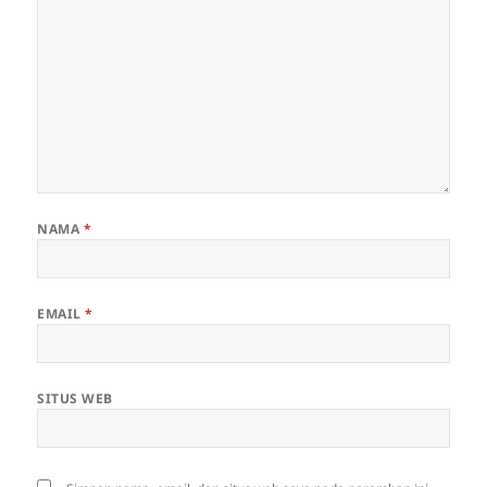
NAMA
*
EMAIL
*
SITUS WEB