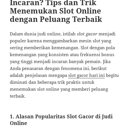
Incaran? Tips dan Trik
Menemukan Slot Online
dengan Peluang Terbaik
Dalam dunia judi online, istilah
slot gacor
menjadi
populer karena menggambarkan mesin slot yang
sering memberikan kemenangan. Slot dengan pola
kemenangan yang konsisten atau frekuensi bonus
yang tinggi menjadi incaran banyak pemain. Jika
Anda penasaran dengan fenomena ini, berikut
adalah penjelasan mengapa
slot gacor hari ini
begitu
diminati dan beberapa trik praktis untuk
menemukan slot online yang memberi peluang
terbaik.
1. Alasan Popularitas Slot Gacor di Judi
Online