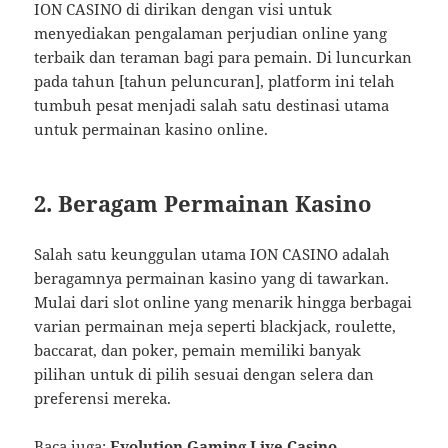
ION CASINO di dirikan dengan visi untuk
menyediakan pengalaman perjudian online yang
terbaik dan teraman bagi para pemain. Di luncurkan
pada tahun [tahun peluncuran], platform ini telah
tumbuh pesat menjadi salah satu destinasi utama
untuk permainan kasino online.
2. Beragam Permainan Kasino
Salah satu keunggulan utama ION CASINO adalah
beragamnya permainan kasino yang di tawarkan.
Mulai dari slot online yang menarik hingga berbagai
varian permainan meja seperti blackjack, roulette,
baccarat, dan poker, pemain memiliki banyak
pilihan untuk di pilih sesuai dengan selera dan
preferensi mereka.
Baca juga:
Evolution Gaming Live Casino