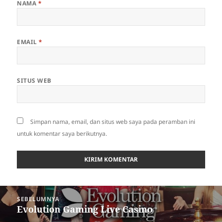
NAMA
*
EMAIL
*
SITUS WEB
Simpan nama, email, dan situs web saya pada peramban ini
untuk komentar saya berikutnya.
Navigasi
SEBELUMNYA
pos
Evolution Gaming Live Casino
Pos
sebelumnya: