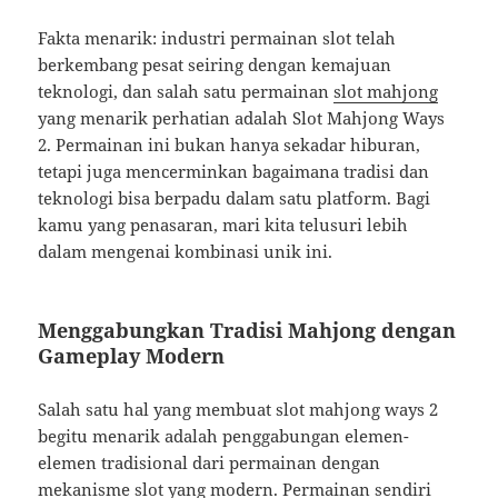
Fakta menarik: industri permainan slot telah
berkembang pesat seiring dengan kemajuan
teknologi, dan salah satu permainan
slot mahjong
yang menarik perhatian adalah Slot Mahjong Ways
2. Permainan ini bukan hanya sekadar hiburan,
tetapi juga mencerminkan bagaimana tradisi dan
teknologi bisa berpadu dalam satu platform. Bagi
kamu yang penasaran, mari kita telusuri lebih
dalam mengenai kombinasi unik ini.
Menggabungkan Tradisi Mahjong dengan
Gameplay Modern
Salah satu hal yang membuat
slot mahjong
ways 2
begitu menarik adalah penggabungan elemen-
elemen tradisional dari permainan dengan
mekanisme slot yang modern. Permainan sendiri