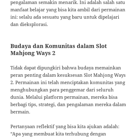
pengalaman semakin menarik. Ini adalah salah satu
manfaat belajar yang bisa kita ambil dari permainan
ini: selalu ada sesuatu yang baru untuk dipelajari
dan dieksplorasi.
Budaya dan Komunitas dalam Slot
Mahjong Ways 2
Tidak dapat dipungkiri bahwa budaya memainkan
peran penting dalam kesuksesan Slot Mahjong Ways
2. Permainan ini telah menciptakan komunitas yang
menghubungkan para penggemar dari seluruh
dunia. Melalui platform permainan, mereka bisa
berbagi tips, strategi, dan pengalaman mereka dalam
bermain.
Pertanyaan reflektif yang bisa kita ajukan adalah:
“Apa yang membuat kita terhubung dengan