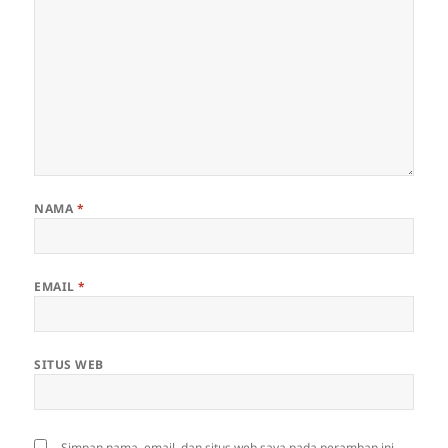
NAMA
*
EMAIL
*
SITUS WEB
Simpan nama, email, dan situs web saya pada peramban ini