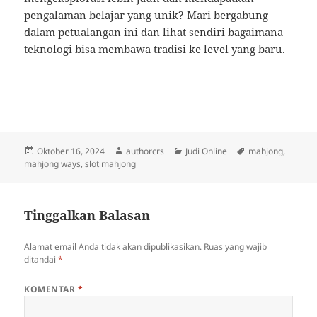
pengalaman belajar yang unik? Mari bergabung
dalam petualangan ini dan lihat sendiri bagaimana
teknologi bisa membawa tradisi ke level yang baru.
Diposkan
Penulis
Kategori
Tag
Oktober 16, 2024
authorcrs
Judi Online
mahjong
,
pada
mahjong ways
,
slot mahjong
Tinggalkan Balasan
Alamat email Anda tidak akan dipublikasikan.
Ruas yang wajib
ditandai
*
KOMENTAR
*