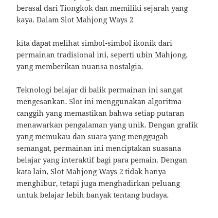
berasal dari Tiongkok dan memiliki sejarah yang
kaya. Dalam Slot Mahjong Ways 2
kita dapat melihat simbol-simbol ikonik dari
permainan tradisional ini, seperti ubin Mahjong,
yang memberikan nuansa nostalgia.
Teknologi belajar di balik permainan ini sangat
mengesankan. Slot ini menggunakan algoritma
canggih yang memastikan bahwa setiap putaran
menawarkan pengalaman yang unik. Dengan grafik
yang memukau dan suara yang menggugah
semangat, permainan ini menciptakan suasana
belajar yang interaktif bagi para pemain. Dengan
kata lain, Slot Mahjong Ways 2 tidak hanya
menghibur, tetapi juga menghadirkan peluang
untuk belajar lebih banyak tentang budaya.